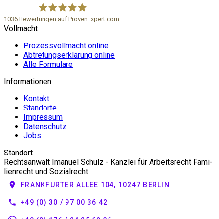
1036
Bewertungen auf ProvenExpert.com
Voll­macht
Rechtsanwalt Imanuel Schulz
Prozess­voll­macht online
Abtre­tungs­er­klärung online
Alle Formulare
Infor­ma­tionen
Kontakt
Standorte
Impressum
Daten­schutz
Jobs
Standort
Rechts­anwalt Imanuel Schulz - Kanzlei für Arbeits­recht Fami­
li­en­recht und Sozialrecht
place
FRANKFURTER ALLEE 104, 10247 BERLIN
phone
+49 (0) 30 / 97 00 36 42