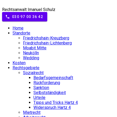
Rechts­anwalt Imanuel Schulz
phone
030 97 00 36 42
Home
Standorte
Fried­richshain-Kreuzberg
Fried­richshain-Lich­tenberg
Moabit Mitte
Neukölln
Wedding
Kosten
Rechts­ge­biete
Sozi­al­recht
Bedarfs­ge­mein­schaft
Rück­for­derung
Sanktion
Selbst­stän­digkeit
Urteile
Tipps und Tricks Hartz 4
Wider­spruch Hartz 4
Miet­recht