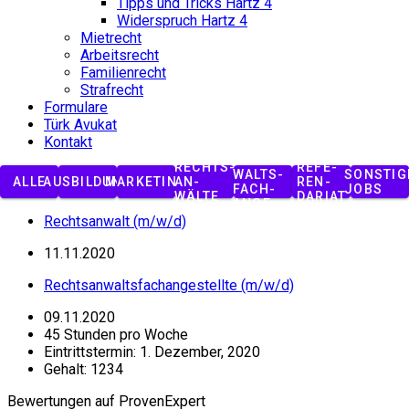
Tipps und Tricks Hartz 4
Wider­spruch Hartz 4
Miet­recht
Arbeits­recht
Fami­li­en­recht
Straf­recht
Formulare
Türk Avukat
Kontakt
RECHTS­
AN­
RECHTS­
REFE­
WALTS­
SONSTIG
ALLE
AUSBILDUNG
MARKETING
AN­
REN­
FACH­
JOBS
WÄLTE
DARIAT
AN­GE­
STELLTE
Rechts­anwalt (m/w/d)
11.11.2020
Rechts­an­walts­fach­an­ge­stellte (m/w/d)
09.11.2020
45 Stunden pro Woche
Eintritts­termin: 1. Dezember, 2020
Gehalt: 1234
Bewer­tungen auf ProvenExpert