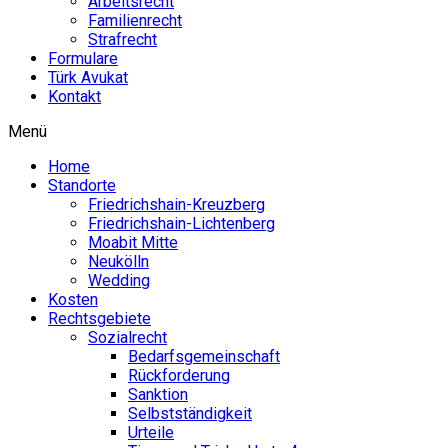
Arbeits­recht
Fami­li­en­recht
Straf­recht
Formulare
Türk Avukat
Kontakt
Menü
Home
Standorte
Fried­richshain-Kreuzberg
Fried­richshain-Lich­tenberg
Moabit Mitte
Neukölln
Wedding
Kosten
Rechts­ge­biete
Sozi­al­recht
Bedarfs­ge­mein­schaft
Rück­for­derung
Sanktion
Selbst­stän­digkeit
Urteile