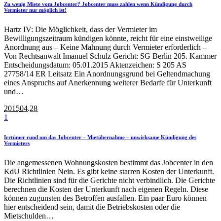
Zu wenig Miete vom Jobcenter? Jobcenter muss zahlen wenn Kündigung durch
Vermieter nur möglich ist!
Hartz IV: Die Möglichkeit, dass der Vermieter im
Bewilligungszeitraum kündigen könnte, reicht für eine einstweilige
Anordnung aus – Keine Mahnung durch Vermieter erforderlich –
Von Rechtsanwalt Imanuel Schulz Gericht: SG Berlin 205. Kammer
Entscheidungsdatum: 05.01.2015 Aktenzeichen: S 205 AS
27758/14 ER Leitsatz Ein Anordnungsgrund bei Geltendmachung
eines Anspruchs auf Anerkennung weiterer Bedarfe für Unterkunft
und…
2015
04.28
1
Irrtümer rund um das Jobcenter – Mietübernahme – unwirksame Kündigung des
Vermieters
Die angemessenen Wohnungskosten bestimmt das Jobcenter in den
KdU Richtlinien Nein. Es gibt keine starren Kosten der Unterkunft.
Die Richtlinien sind für die Gerichte nicht verbindlich. Die Gerichte
berechnen die Kosten der Unterkunft nach eigenen Regeln. Diese
können zugunsten des Betroffen ausfallen. Ein paar Euro können
hier entscheidend sein, damit die Betriebskosten oder die
Mietschulden…