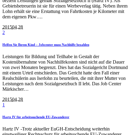
bezieht Leistungen gemäß Sozialgesetzbuch II (Hartz IV). Als
Gebietsbetreuerin ist sie für einen Werbeverlag tätig. Neben ihrem
Lohn erhält sie eine Erstattung von Fahrtkosten je Kilometer mit
dem eigenen Pkw….
2015
04.28
2
Helfen Sie Ihrem Kind – Jobcenter muss Nachhilfe bezahlen
Leistungen für Bildung und Teilhabe in Gestalt der
Kostenübernahme von Nachhilfekosten sind nicht auf die Dauer
von zwei Monaten begrenzt. Dies hat das Sozialgericht Dortmund
mit einem Urteil entschieden. Das Gericht hatte den Fall einer
Realschülerin aus Iserlohn zu beurteilen, die mit ihrer Mutter von
Leistungen nach dem Sozialgesetzbuch II lebt. Das Job Center
Märkischer…
2015
04.28
1
Hartz IV für arbeitssuchende EU-Zuwanderer
Hartz IV -Trotz aktueller EuGH-Entscheidung weiterhin
einstweiliger Rechtsschutz für arbeitsuchende EU-Zuwanderer