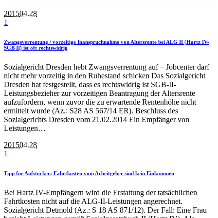
2015
04.28
1
Zwangsverrentung / vorzeitige Inanspruchnahme von Altersrente bei ALG II (Hartz IV-
SGB II) ist oft rechtswidrig
Sozialgericht Dresden hebt Zwangsverrentung auf – Jobcenter darf
nicht mehr vorzeitig in den Ruhestand schicken Das Sozialgericht
Dresden hat festgestellt, dass es rechtswidrig ist SGB-II-
Leistungsbezieher zur vorzeitigen Beantragung der Altersrente
aufzufordern, wenn zuvor die zu erwartende Rentenhöhe nicht
ermittelt wurde (Az.: S28 AS 567/14 ER). Beschluss des
Sozialgerichts Dresden vom 21.02.2014 Ein Empfänger von
Leistungen…
2015
04.28
1
Tipp für Aufstocker: Fahrtkosten vom Arbeitgeber sind kein Einkommen
Bei Hartz IV-Empfängern wird die Erstattung der tatsächlichen
Fahrtkosten nicht auf die ALG-II-Leistungen angerechnet.
Sozialgericht Detmold (Az.: S 18 AS 871/12). Der Fall: Eine Frau