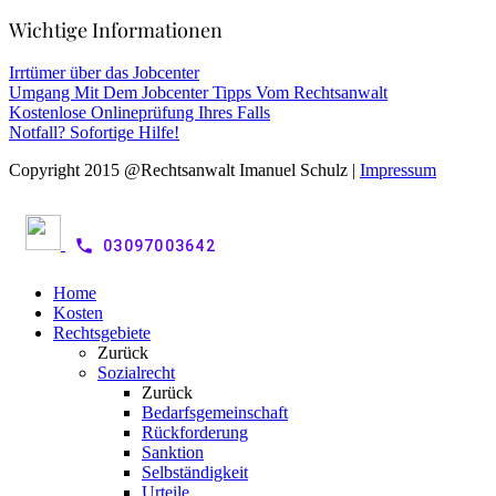
Wichtige Informationen
Irrtümer über das Jobcenter
Umgang Mit Dem Jobcenter Tipps Vom Rechtsanwalt
Kostenlose Onlineprüfung Ihres Falls
Notfall? Sofortige Hilfe!
Copyright 2015 @Rechtsanwalt Imanuel Schulz |
Impressum
phone
03097003642
Home
Kosten
Rechtsgebiete
Zurück
Sozialrecht
Zurück
Bedarfsgemeinschaft
Rückforderung
Sanktion
Selbständigkeit
Urteile