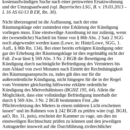
kostenaufwändigen Suche nach einer preiswerten Ersatzwohnung
und der Umzugsaufwand
(
vgl. Bayerisches LSG, B. v. 19.03.2013 –
L 16 AS 61/13 B ER, Rn. 30
)
.
Nicht überzeugend ist die Auffassung, nach der eine
Räumungsklage oder zumindest eine Erklärung der Kündigung
vorliegen muss. Eine einstweilige Anordnung ist nur zulässig, wenn
der (wesentliche) Nachteil im Sinne von § 86b Abs. 2 Satz 2 SGG
noch abgewendet werden kann (Lowe, in: Hintz/Lowe, SGG, 1.
Aufl., § 86b Rn. 134). Bei einer bereits erfolgten Kündigung oder
gar der Erhebung der Räumungsklage ist dies regelmäßig nicht der
Fall. Zwar lässt § 569 Abs. 3 Nr. 2 BGB die Beseitigung der
Kündigung durch nachträgliche Befriedigung des Vermieters bis
zum Ablauf von zwei Monaten nach Eintritt der Rechtshängigkeit
des Räumungsanspruchs zu, indes gilt dies nur für die
außerordentliche Kündigung, nicht hingegen für die in der Regel
vom Vermieter gleichzeitig hilfsweise erklärte ordentliche
Kündigung des Mietverhältnisses (
BGHZ 195, 64
). Allein die
Möglichkeit, dass eine vollständige Befriedigung innerhalb der
durch § 569 Abs. 3 Nr. 2 BGB bestimmten Frist „die
Pflichtverletzung des Mieters in einem milderen Licht erscheinen
lassen“ und im Rahmen von § 242 BGB zu prüfen wäre (vgl. BGH,
aaO, Rn. 31, juris), erscheint der Kammer zu vage, um dies im
einstweiligen Rechtsschutz prüfen zu können und den jeweiligen
Antragsteller insoweit auf die Durchführung zivilrechtlicher