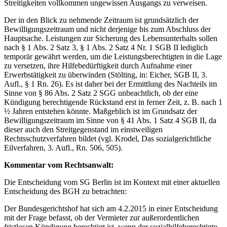
Streitigkeiten vollkommen ungewissen Ausgangs zu verweisen.
Der in den Blick zu nehmende Zeitraum ist grundsätzlich der
Bewilligungszeitraum und nicht derjenige bis zum Abschluss der
Hauptsache. Leistungen zur Sicherung des Lebensunterhalts sollen
nach § 1 Abs. 2 Satz 3, § 1 Abs. 2 Satz 4 Nr. 1 SGB II lediglich
temporär gewährt werden, um die Leistungsberechtigten in die Lage
zu versetzen, ihre Hilfebedürftigkeit durch Aufnahme einer
Erwerbstätigkeit zu überwinden (Stölting, in: Eicher, SGB II, 3.
Aufl., § 1 Rn. 26). Es ist daher bei der Ermittlung des Nachteils im
Sinne von § 86 Abs. 2 Satz 2 SGG unbeachtlich, ob der eine
Kündigung berechtigende Rückstand erst in ferner Zeit, z. B. nach 1
½ Jahren entstehen könnte. Maßgeblich ist im Grundsatz der
Bewilligungszeitraum im Sinne von § 41 Abs. 1 Satz 4 SGB II, da
dieser auch den Streitgegenstand im einstweiligen
Rechtsschutzverfahren bildet (vgl. Krodel, Das sozialgerichtliche
Eilverfahren, 3. Aufl., Rn. 506, 505).
Kommentar vom Rechtsanwalt:
Die Entscheidung vom SG Berlin ist im Kontext mit einer aktuellen
Entscheidung des BGH zu betrachten:
Der Bundesgerichtshof hat sich am 4.2.2015 in einer Entscheidung
mit der Frage befasst, ob der Vermieter zur außerordentlichen
fristlosen Kündigung berechtigt ist, wenn der sozialhilfeberechtigte