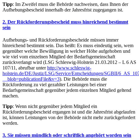
Tipp
: Im Zweifel muss die Behörde nachweisen, dass Ihnen der
Aufhebungsbescheid innerhalb der Jahresfrist zugegangen ist.
2. Der Rückforderungsbescheid muss hinreichend bestimmt
sein
Aufhebungs- und Rückforderungsbescheide müssen immer
hinreichend bestimmt sein. Das heißt: Es muss eindeutig sein, wem
gegenüber welche Bewilligung in welcher Höhe aufgehoben und
wie viel vom einzelnen Mitglied der Bedarfsgemeinschaft
zurückverlangt wird (LSG Schleswig-Holstein 21.03.2012 – L 6 AS
107/11, abrufbar unter
http://www.schleswig-
holstein.de/DE/Justiz/LSG/Service/Entscheidungen/SGBII/6_AS_10
__blob=publicationFile&v=3
). Die Behörde muss die
Rückforderung zu viel gezahlter Leistungen bei einer
Bedarfsgemeinschaft gegenüber jedem einzelnen Mitglied geltend
machen.
Tipp
: Wenn nicht gegenüber jedem Mitglied ein
Rückforderungsbescheid ergangen ist und die Jahresfrist abgelaufen
ist, können Leistungen von der Behörde nicht mehr zurückgefordert
werden.
3. Sie müssen mündlich oder schriftlich angehört worden sein