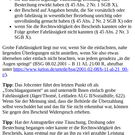
Bestechung erwirkt haben (§ 45 Abs. 2 Nr. 1 SGB X),
der Bescheid auf Angaben beruht, die Sie vorsätzlich oder
grob fahrlässig in wesentlicher Beziehung unrichtig oder
unvollständig gemacht haben (§ 45 Abs. 2 Nr. 2 SGB X) oder
wenn Sie die Rechtswidrigkeit des Bescheids kannten oder in
Folge grober Fahrlässigkeit nicht kannten (§ 45 Abs. 2 Nr. 3
SGB X).
Grobe Fahrlässigkeit liegt nur vor, wenn Sie die einfachsten, nahe
liegenden Überlegungen nicht anstellen, wenn Sie also etwas
übersehen oder einfach nicht beachten, was jedem geradezu „in die
Augen springt“ (BSG 08.02.2001 – B 11 AL 21/00 R, abrufbar
unter
https://www.jurion.de/urteile/bsg/2001-02-08/b-11-al-21_00-
r/
).
Tipp
: Das Jobcenter führt den letzten Punkt oft als
„Totschlagargument“ an und unterstellt Ihnen einfach grobe
Fahrlässigkeit (Jäger/Thomé, Leitfaden ALG II/Sozialhilfe, 622).
Wenn Sie der Meinung sind, dass die Behörde die Überzahlung
selbst verschuldet hat und das für Sie nicht erkennbar war, können
Sie gegen den Bescheid Widerspruch erheben.
Tipp
: Hat der Antragsteller eine Täuschung, Drohung oder
Bestechung begangen oder kannte er die Rechtswidrigkeit des
Bescheids, kann erstmal nur die an ihn zu viel gezahlte Leistung