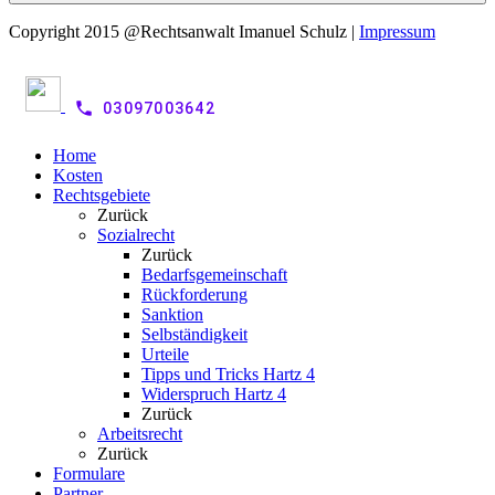
Copyright 2015 @Rechtsanwalt Imanuel Schulz |
Impressum
phone
03097003642
Home
Kosten
Rechtsgebiete
Zurück
Sozialrecht
Zurück
Bedarfsgemeinschaft
Rückforderung
Sanktion
Selbständigkeit
Urteile
Tipps und Tricks Hartz 4
Widerspruch Hartz 4
Zurück
Arbeitsrecht
Zurück
Formulare
Partner