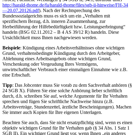
http://harald-thome.de/fa/harald-thome/files/sgb-ii-hinweise/FH-34
—20.07.20126.pdf
). Nach der Rechtsprechung des
Bundessozialgerichts muss es sich um ein „Verhalten mit
spezifischem Bezug, d.h. inneren Zusammenhang, zur
Herbeiführung der Hilfebedürftigkeit bzw. Leistungserbringung“
handeln (BSG 02.11.2012 – B 4 AS 39/12 R) handeln. Diese
Ursächlichkeit muss Ihnen nachgewiesen werden.
Beispiele
: Kündigung eines Arbeitsverhältnisses ohne wichtigen
Grund, verhaltensbedingte Kündigung durch den Arbeitgeber,
Ablehnung eines Arbeitsangebots ohne wichtigen Grund,
Verschenkung oder Vergeudung Ihres Vermögens,
unwirtschaftlicher Verbrauch einer einmaligen Einnahme wie z.B.
eine Erbschaft.
Tipp
: Das Jobcenter muss Sie vorab zu dem Sachverhalt anhören (§
24 SGB X). Führen Sie eine solche Anhörung lieber schriftlich
durch, d.h. schreiben Sie auf, welche Argumente für Ihr Verhalten
sprechen und fügen Sie schriftliche Nachweise hinzu (z.B.
Arbeitsverträge, Stundenzettel, ärztliche Bescheinigungen). Machen
Sie immer auch Kopien für Ihre eigenen Unterlagen.
Beachten Sie auch, dass Sie nicht ersatzpflichtig sind, wenn es einen
objektiv wichtigen Grund für Ihr Verhalten gab (§ 34 Abs. 1 Satz 1
SGB II). Ein wichtiger Grund liegt vor, wenn Ihnen „ein anderes