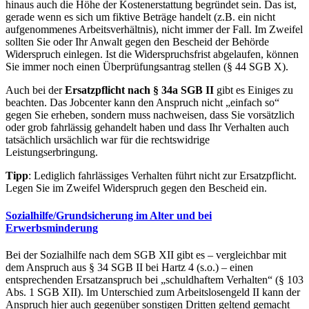
hinaus auch die Höhe der Kostenerstattung begründet sein. Das ist,
gerade wenn es sich um fiktive Beträge handelt (z.B. ein nicht
aufgenommenes Arbeitsverhältnis), nicht immer der Fall. Im Zweifel
sollten Sie oder Ihr Anwalt gegen den Bescheid der Behörde
Widerspruch einlegen. Ist die Widerspruchsfrist abgelaufen, können
Sie immer noch einen Überprüfungsantrag stellen (§ 44 SGB X).
Auch bei der
Ersatzpflicht nach § 34a SGB II
gibt es Einiges zu
beachten. Das Jobcenter kann den Anspruch nicht „einfach so“
gegen Sie erheben, sondern muss nachweisen, dass Sie vorsätzlich
oder grob fahrlässig gehandelt haben und dass Ihr Verhalten auch
tatsächlich ursächlich war für die rechtswidrige
Leistungserbringung.
Tipp
: Lediglich fahrlässiges Verhalten führt nicht zur Ersatzpflicht.
Legen Sie im Zweifel Widerspruch gegen den Bescheid ein.
Sozialhilfe/Grundsicherung im Alter und bei
Erwerbsminderung
Bei der Sozialhilfe nach dem SGB XII gibt es – vergleichbar mit
dem Anspruch aus § 34 SGB II bei Hartz 4 (s.o.) – einen
entsprechenden Ersatzanspruch bei „schuldhaftem Verhalten“ (§ 103
Abs. 1 SGB XII). Im Unterschied zum Arbeitslosengeld II kann der
Anspruch hier auch gegenüber sonstigen Dritten geltend gemacht