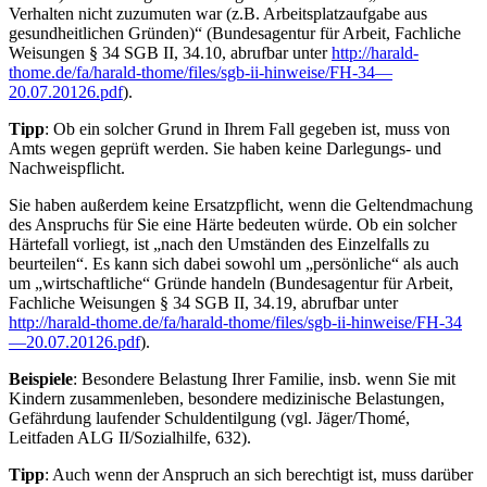
Verhalten nicht zuzumuten war (z.B. Arbeitsplatzaufgabe aus
gesundheitlichen Gründen)“ (Bundesagentur für Arbeit, Fachliche
Weisungen § 34 SGB II, 34.10, abrufbar unter
http://harald-
thome.de/fa/harald-thome/files/sgb-ii-hinweise/FH-34—
20.07.20126.pdf
).
Tipp
: Ob ein solcher Grund in Ihrem Fall gegeben ist, muss von
Amts wegen geprüft werden. Sie haben keine Darlegungs- und
Nachweispflicht.
Sie haben außerdem keine Ersatzpflicht, wenn die Geltendmachung
des Anspruchs für Sie eine Härte bedeuten würde. Ob ein solcher
Härtefall vorliegt, ist „nach den Umständen des Einzelfalls zu
beurteilen“. Es kann sich dabei sowohl um „persönliche“ als auch
um „wirtschaftliche“ Gründe handeln (Bundesagentur für Arbeit,
Fachliche Weisungen § 34 SGB II, 34.19, abrufbar unter
http://harald-thome.de/fa/harald-thome/files/sgb-ii-hinweise/FH-34
—20.07.20126.pdf
).
Beispiele
: Besondere Belastung Ihrer Familie, insb. wenn Sie mit
Kindern zusammenleben, besondere medizinische Belastungen,
Gefährdung laufender Schuldentilgung (vgl. Jäger/Thomé,
Leitfaden ALG II/Sozialhilfe, 632).
Tipp
: Auch wenn der Anspruch an sich berechtigt ist, muss darüber