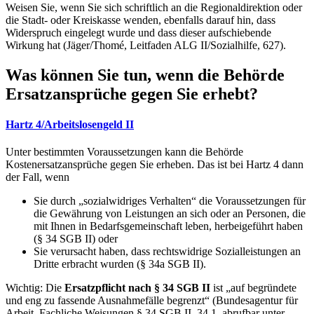
Weisen Sie, wenn Sie sich schriftlich an die Regionaldirektion oder
die Stadt- oder Kreiskasse wenden, ebenfalls darauf hin, dass
Widerspruch eingelegt wurde und dass dieser aufschiebende
Wirkung hat (Jäger/Thomé, Leitfaden ALG II/Sozialhilfe, 627).
Was können Sie tun, wenn die Behörde
Ersatzansprüche gegen Sie erhebt?
Hartz 4/Arbeitslosengeld II
Unter bestimmten Voraussetzungen kann die Behörde
Kostenersatzansprüche gegen Sie erheben. Das ist bei Hartz 4 dann
der Fall, wenn
Sie durch „sozialwidriges Verhalten“ die Voraussetzungen für
die Gewährung von Leistungen an sich oder an Personen, die
mit Ihnen in Bedarfsgemeinschaft leben, herbeigeführt haben
(§ 34 SGB II) oder
Sie verursacht haben, dass rechtswidrige Sozialleistungen an
Dritte erbracht wurden (§ 34a SGB II).
Wichtig: Die
Ersatzpflicht nach § 34 SGB II
ist „auf begründete
und eng zu fassende Ausnahmefälle begrenzt“ (Bundesagentur für
Arbeit, Fachliche Weisungen § 34 SGB II, 34.1, abrufbar unter